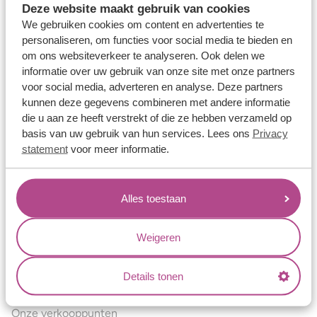
Deze website maakt gebruik van cookies
Verlovingsringen
We gebruiken cookies om content en advertenties te
Vriendschapsringen
personaliseren, om functies voor social media te bieden en
om ons websiteverkeer te analyseren. Ook delen we
Over ons
informatie over uw gebruik van onze site met onze partners
voor social media, adverteren en analyse. Deze partners
Aller Spanninga
kunnen deze gegevens combineren met andere informatie
Historie
die u aan ze heeft verstrekt of die ze hebben verzameld op
basis van uw gebruik van hun services. Lees ons
Privacy
Certificaten
statement
voor meer informatie.
Blogs
Jouw voordelen
Alles toestaan
Conflictvrije Materialen
Oneindig veel mogelijkheden
Weigeren
Kwaliteit
Details tonen
Juweliers & Contact
Onze verkooppunten