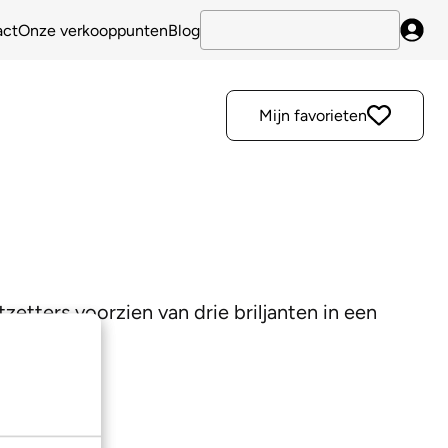
act
Onze verkooppunten
Blog
Inlo
Mijn favorieten
tters voorzien van drie briljanten in een