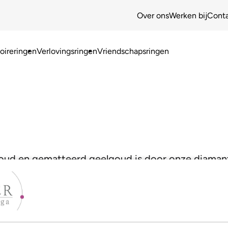
Over ons
Werken bij
Cont
ireringen
Verlovingsringen
Vriendschapsringen
ud en gematteerd geelgoud is door onze diamantze