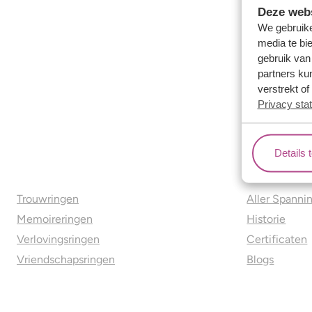
Deze webs
We gebruike
media te bi
gebruik van
partners ku
verstrekt o
Privacy sta
Details 
Ons aanbod
Over o
Trouwringen
Aller Spanni
Memoireringen
Historie
Verlovingsringen
Certificaten
Vriendschapsringen
Blogs