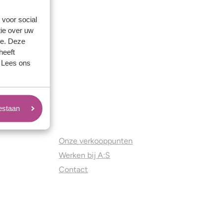
 voor social
ie over uw
se. Deze
heeft
. Lees ons
oestaan
Juweliers & Contact
Onze verkooppunten
Werken bij A:S
Contact