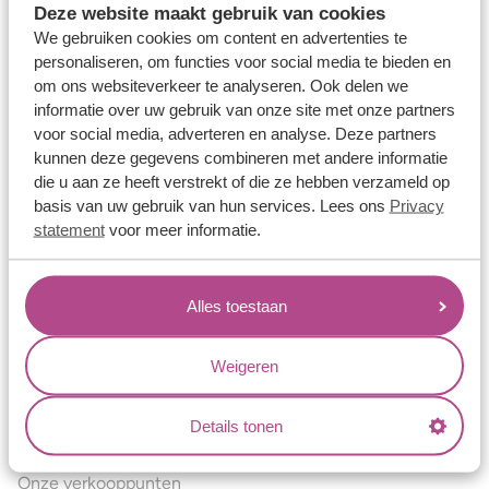
Deze website maakt gebruik van cookies
Verlovingsringen
We gebruiken cookies om content en advertenties te
Vriendschapsringen
personaliseren, om functies voor social media te bieden en
om ons websiteverkeer te analyseren. Ook delen we
Over ons
informatie over uw gebruik van onze site met onze partners
voor social media, adverteren en analyse. Deze partners
Aller Spanninga
kunnen deze gegevens combineren met andere informatie
Historie
die u aan ze heeft verstrekt of die ze hebben verzameld op
basis van uw gebruik van hun services. Lees ons
Privacy
Certificaten
statement
voor meer informatie.
Blogs
Jouw voordelen
Alles toestaan
Conflictvrije Materialen
Oneindig veel mogelijkheden
Weigeren
Kwaliteit
Details tonen
Juweliers & Contact
Onze verkooppunten