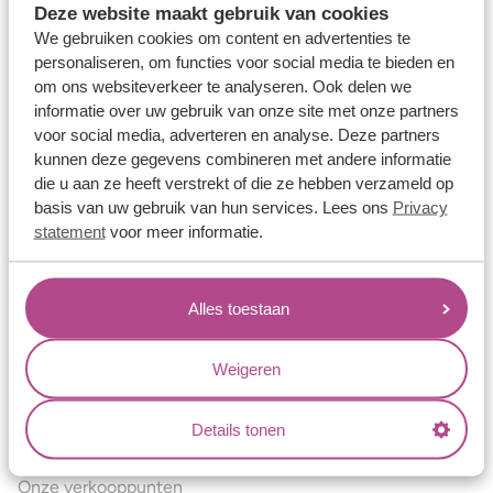
Deze website maakt gebruik van cookies
Verlovingsringen
We gebruiken cookies om content en advertenties te
Vriendschapsringen
personaliseren, om functies voor social media te bieden en
om ons websiteverkeer te analyseren. Ook delen we
Over ons
informatie over uw gebruik van onze site met onze partners
voor social media, adverteren en analyse. Deze partners
Aller Spanninga
kunnen deze gegevens combineren met andere informatie
Historie
die u aan ze heeft verstrekt of die ze hebben verzameld op
basis van uw gebruik van hun services. Lees ons
Privacy
Certificaten
statement
voor meer informatie.
Blogs
Jouw voordelen
Alles toestaan
Conflictvrije Materialen
Oneindig veel mogelijkheden
Weigeren
Kwaliteit
Details tonen
Juweliers & Contact
Onze verkooppunten