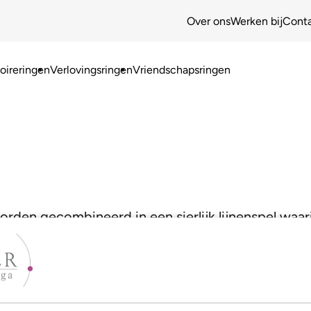
Over ons
Werken bij
Cont
ireringen
Verlovingsringen
Vriendschapsringen
n gecombineerd in een sierlijk lijnenspel waarin 