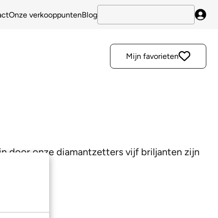
act
Onze verkooppunten
Blog
Inlo
Mijn favorieten
door onze diamantzetters vijf briljanten zijn