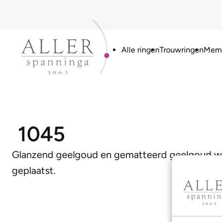
Alle ringen
Trouwringen
Memo
1045
Glanzend geelgoud en gematteerd geelgoud worde
geplaatst.