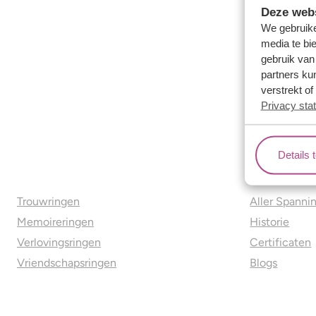
Deze webs
We gebruike
media te bi
gebruik van
partners ku
verstrekt o
Privacy sta
Details 
Ons aanbod
Over o
Trouwringen
Aller Spanni
Memoireringen
Historie
Verlovingsringen
Certificaten
Vriendschapsringen
Blogs