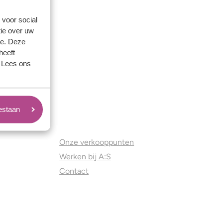
 voor social
ie over uw
se. Deze
heeft
. Lees ons
oestaan
Juweliers & Contact
Onze verkooppunten
Werken bij A:S
Contact