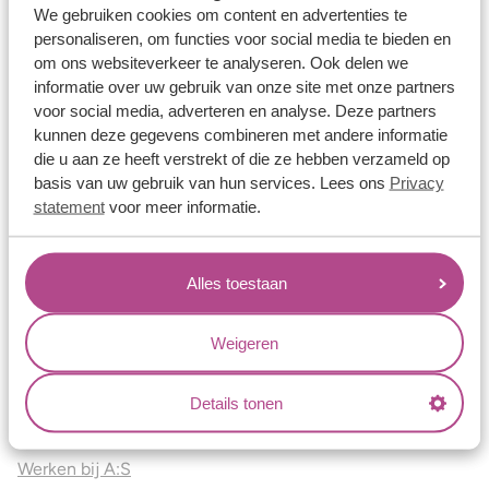
Vriendschapsringen
We gebruiken cookies om content en advertenties te
personaliseren, om functies voor social media te bieden en
Over ons
om ons websiteverkeer te analyseren. Ook delen we
informatie over uw gebruik van onze site met onze partners
Aller Spanninga
voor social media, adverteren en analyse. Deze partners
Historie
kunnen deze gegevens combineren met andere informatie
die u aan ze heeft verstrekt of die ze hebben verzameld op
Certificaten
basis van uw gebruik van hun services. Lees ons
Privacy
Blogs
statement
voor meer informatie.
Jouw voordelen
Alles toestaan
Conflictvrije Materialen
Oneindig veel mogelijkheden
Weigeren
Kwaliteit
Juweliers & Contact
Details tonen
Onze verkooppunten
Werken bij A:S