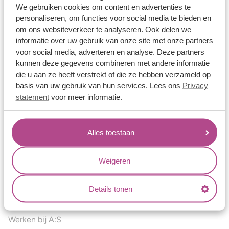
Vriendschapsringen
We gebruiken cookies om content en advertenties te
personaliseren, om functies voor social media te bieden en
Over ons
om ons websiteverkeer te analyseren. Ook delen we
informatie over uw gebruik van onze site met onze partners
Aller Spanninga
voor social media, adverteren en analyse. Deze partners
Historie
kunnen deze gegevens combineren met andere informatie
die u aan ze heeft verstrekt of die ze hebben verzameld op
Certificaten
basis van uw gebruik van hun services. Lees ons
Privacy
Blogs
statement
voor meer informatie.
Jouw voordelen
Alles toestaan
Conflictvrije Materialen
Oneindig veel mogelijkheden
Weigeren
Kwaliteit
Juweliers & Contact
Details tonen
Onze verkooppunten
Werken bij A:S