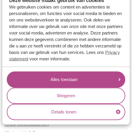
Deze website maakt gebruik van cookies
Verlovingsringen
We gebruiken cookies om content en advertenties te
Vriendschapsringen
personaliseren, om functies voor social media te bieden en
om ons websiteverkeer te analyseren. Ook delen we
Over ons
informatie over uw gebruik van onze site met onze partners
voor social media, adverteren en analyse. Deze partners
Aller Spanninga
kunnen deze gegevens combineren met andere informatie
Historie
die u aan ze heeft verstrekt of die ze hebben verzameld op
Certificaten
basis van uw gebruik van hun services. Lees ons
Privacy
Blogs
statement
voor meer informatie.
Jouw voordelen
Alles toestaan
Conflictvrije Materialen
Oneindig veel mogelijkheden
Weigeren
Kwaliteit
Juweliers & Contact
Details tonen
Onze verkooppunten