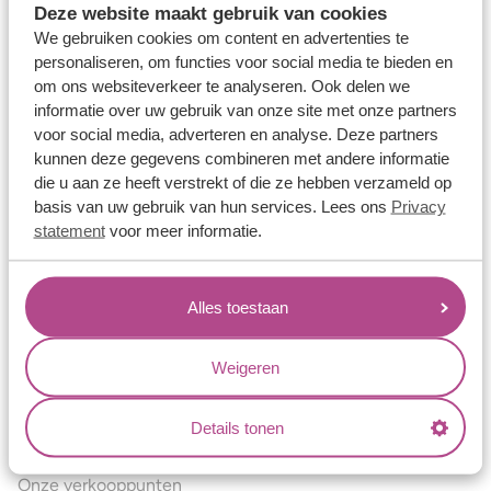
Deze website maakt gebruik van cookies
Verlovingsringen
We gebruiken cookies om content en advertenties te
Vriendschapsringen
personaliseren, om functies voor social media te bieden en
om ons websiteverkeer te analyseren. Ook delen we
Over ons
informatie over uw gebruik van onze site met onze partners
voor social media, adverteren en analyse. Deze partners
Aller Spanninga
kunnen deze gegevens combineren met andere informatie
Historie
die u aan ze heeft verstrekt of die ze hebben verzameld op
basis van uw gebruik van hun services. Lees ons
Privacy
Certificaten
statement
voor meer informatie.
Blogs
Jouw voordelen
Alles toestaan
Conflictvrije Materialen
Oneindig veel mogelijkheden
Weigeren
Kwaliteit
Details tonen
Juweliers & Contact
Onze verkooppunten