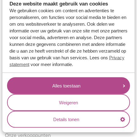
Deze website maakt gebruik van cookies
Verlovingsringen
We gebruiken cookies om content en advertenties te
Vriendschapsringen
personaliseren, om functies voor social media te bieden en
om ons websiteverkeer te analyseren. Ook delen we
Over ons
informatie over uw gebruik van onze site met onze partners
voor social media, adverteren en analyse. Deze partners
Aller Spanninga
kunnen deze gegevens combineren met andere informatie
Historie
die u aan ze heeft verstrekt of die ze hebben verzameld op
basis van uw gebruik van hun services. Lees ons
Privacy
Certificaten
statement
voor meer informatie.
Blogs
Jouw voordelen
Alles toestaan
Conflictvrije Materialen
Oneindig veel mogelijkheden
Weigeren
Kwaliteit
Details tonen
Juweliers & Contact
Onze verkooppunten