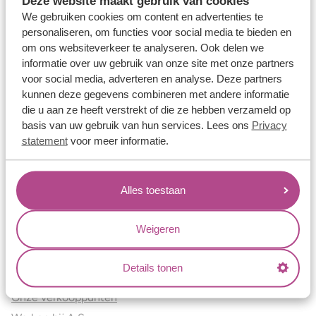
Deze website maakt gebruik van cookies
Verlovingsringen
We gebruiken cookies om content en advertenties te
Vriendschapsringen
personaliseren, om functies voor social media te bieden en
om ons websiteverkeer te analyseren. Ook delen we
Over ons
informatie over uw gebruik van onze site met onze partners
voor social media, adverteren en analyse. Deze partners
Aller Spanninga
kunnen deze gegevens combineren met andere informatie
Historie
die u aan ze heeft verstrekt of die ze hebben verzameld op
Certificaten
basis van uw gebruik van hun services. Lees ons
Privacy
Blogs
statement
voor meer informatie.
Jouw voordelen
Alles toestaan
Conflictvrije Materialen
Oneindig veel mogelijkheden
Weigeren
Kwaliteit
Juweliers & Contact
Details tonen
Onze verkooppunten