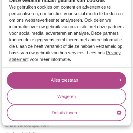
Deze website maakt gebruik van cookies
Verlovingsringen
We gebruiken cookies om content en advertenties te
Vriendschapsringen
personaliseren, om functies voor social media te bieden en
om ons websiteverkeer te analyseren. Ook delen we
Over ons
informatie over uw gebruik van onze site met onze partners
voor social media, adverteren en analyse. Deze partners
Aller Spanninga
kunnen deze gegevens combineren met andere informatie
Historie
die u aan ze heeft verstrekt of die ze hebben verzameld op
Certificaten
basis van uw gebruik van hun services. Lees ons
Privacy
Blogs
statement
voor meer informatie.
Jouw voordelen
Alles toestaan
Conflictvrije Materialen
Oneindig veel mogelijkheden
Weigeren
Kwaliteit
Juweliers & Contact
Details tonen
Onze verkooppunten