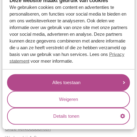
Deze website maakt gebruik van cookies
Verlovingsringen
We gebruiken cookies om content en advertenties te
Vriendschapsringen
personaliseren, om functies voor social media te bieden en
om ons websiteverkeer te analyseren. Ook delen we
Over ons
informatie over uw gebruik van onze site met onze partners
voor social media, adverteren en analyse. Deze partners
Aller Spanninga
kunnen deze gegevens combineren met andere informatie
Historie
die u aan ze heeft verstrekt of die ze hebben verzameld op
Certificaten
basis van uw gebruik van hun services. Lees ons
Privacy
Blogs
statement
voor meer informatie.
Jouw voordelen
Alles toestaan
Conflictvrije Materialen
Oneindig veel mogelijkheden
Weigeren
Kwaliteit
Juweliers & Contact
Details tonen
Onze verkooppunten