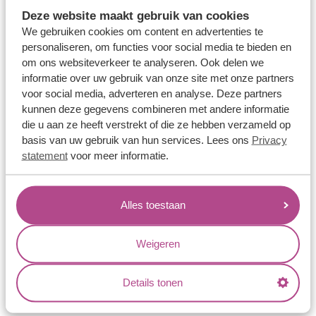
Memoireringen
Deze website maakt gebruik van cookies
Verlovingsringen
We gebruiken cookies om content en advertenties te
personaliseren, om functies voor social media te bieden en
Vriendschapsringen
om ons websiteverkeer te analyseren. Ook delen we
Over ons
informatie over uw gebruik van onze site met onze partners
voor social media, adverteren en analyse. Deze partners
Aller Spanninga
kunnen deze gegevens combineren met andere informatie
die u aan ze heeft verstrekt of die ze hebben verzameld op
Historie
basis van uw gebruik van hun services. Lees ons
Privacy
Certificaten
statement
voor meer informatie.
Blogs
Jouw voordelen
Alles toestaan
Conflictvrije Materialen
Weigeren
Oneindig veel mogelijkheden
Kwaliteit
Details tonen
Juweliers & Contact