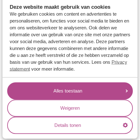
Memoireringen
Deze website maakt gebruik van cookies
Verlovingsringen
We gebruiken cookies om content en advertenties te
personaliseren, om functies voor social media te bieden en
Vriendschapsringen
om ons websiteverkeer te analyseren. Ook delen we
Over ons
informatie over uw gebruik van onze site met onze partners
voor social media, adverteren en analyse. Deze partners
Aller Spanninga
kunnen deze gegevens combineren met andere informatie
die u aan ze heeft verstrekt of die ze hebben verzameld op
Historie
basis van uw gebruik van hun services. Lees ons
Privacy
Certificaten
statement
voor meer informatie.
Blogs
Jouw voordelen
Alles toestaan
Conflictvrije Materialen
Weigeren
Oneindig veel mogelijkheden
Kwaliteit
Details tonen
Juweliers & Contact