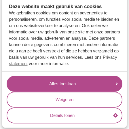
Memoireringen
Deze website maakt gebruik van cookies
Verlovingsringen
We gebruiken cookies om content en advertenties te
personaliseren, om functies voor social media te bieden en
Vriendschapsringen
om ons websiteverkeer te analyseren. Ook delen we
Over ons
informatie over uw gebruik van onze site met onze partners
voor social media, adverteren en analyse. Deze partners
Aller Spanninga
kunnen deze gegevens combineren met andere informatie
die u aan ze heeft verstrekt of die ze hebben verzameld op
Historie
basis van uw gebruik van hun services. Lees ons
Privacy
Certificaten
statement
voor meer informatie.
Blogs
Jouw voordelen
Alles toestaan
Conflictvrije Materialen
Weigeren
Oneindig veel mogelijkheden
Kwaliteit
Details tonen
Juweliers & Contact