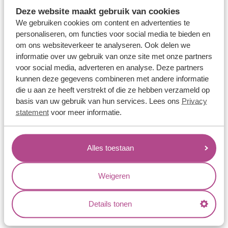
Memoireringen
Deze website maakt gebruik van cookies
Verlovingsringen
We gebruiken cookies om content en advertenties te
personaliseren, om functies voor social media te bieden en
Vriendschapsringen
om ons websiteverkeer te analyseren. Ook delen we
Over ons
informatie over uw gebruik van onze site met onze partners
voor social media, adverteren en analyse. Deze partners
Aller Spanninga
kunnen deze gegevens combineren met andere informatie
die u aan ze heeft verstrekt of die ze hebben verzameld op
Historie
basis van uw gebruik van hun services. Lees ons
Privacy
Certificaten
statement
voor meer informatie.
Blogs
Jouw voordelen
Alles toestaan
Conflictvrije Materialen
Weigeren
Oneindig veel mogelijkheden
Kwaliteit
Details tonen
Juweliers & Contact