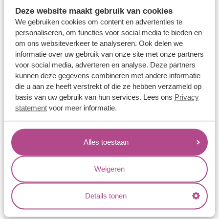
Memoireringen
Deze website maakt gebruik van cookies
Verlovingsringen
We gebruiken cookies om content en advertenties te
personaliseren, om functies voor social media te bieden en
Vriendschapsringen
om ons websiteverkeer te analyseren. Ook delen we
Over ons
informatie over uw gebruik van onze site met onze partners
voor social media, adverteren en analyse. Deze partners
Aller Spanninga
kunnen deze gegevens combineren met andere informatie
die u aan ze heeft verstrekt of die ze hebben verzameld op
Historie
basis van uw gebruik van hun services. Lees ons
Privacy
Certificaten
statement
voor meer informatie.
Blogs
Jouw voordelen
Alles toestaan
Conflictvrije Materialen
Weigeren
Oneindig veel mogelijkheden
Kwaliteit
Details tonen
Juweliers & Contact