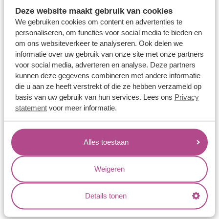
Memoireringen
Deze website maakt gebruik van cookies
Verlovingsringen
We gebruiken cookies om content en advertenties te
personaliseren, om functies voor social media te bieden en
Vriendschapsringen
om ons websiteverkeer te analyseren. Ook delen we
Over ons
informatie over uw gebruik van onze site met onze partners
voor social media, adverteren en analyse. Deze partners
Aller Spanninga
kunnen deze gegevens combineren met andere informatie
die u aan ze heeft verstrekt of die ze hebben verzameld op
Historie
basis van uw gebruik van hun services. Lees ons
Privacy
Certificaten
statement
voor meer informatie.
Blogs
Jouw voordelen
Alles toestaan
Conflictvrije Materialen
Weigeren
Oneindig veel mogelijkheden
Kwaliteit
Details tonen
Juweliers & Contact