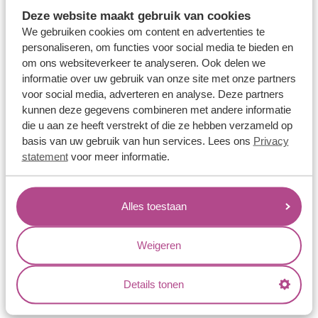
Memoireringen
Deze website maakt gebruik van cookies
Verlovingsringen
We gebruiken cookies om content en advertenties te
personaliseren, om functies voor social media te bieden en
Vriendschapsringen
om ons websiteverkeer te analyseren. Ook delen we
Over ons
informatie over uw gebruik van onze site met onze partners
voor social media, adverteren en analyse. Deze partners
Aller Spanninga
kunnen deze gegevens combineren met andere informatie
die u aan ze heeft verstrekt of die ze hebben verzameld op
Historie
basis van uw gebruik van hun services. Lees ons
Privacy
Certificaten
statement
voor meer informatie.
Blogs
Jouw voordelen
Alles toestaan
Conflictvrije Materialen
Weigeren
Oneindig veel mogelijkheden
Kwaliteit
Details tonen
Juweliers & Contact