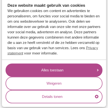
Memoireringen
Deze website maakt gebruik van cookies
Verlovingsringen
We gebruiken cookies om content en advertenties te
personaliseren, om functies voor social media te bieden en
Vriendschapsringen
om ons websiteverkeer te analyseren. Ook delen we
Over ons
informatie over uw gebruik van onze site met onze partners
voor social media, adverteren en analyse. Deze partners
Aller Spanninga
kunnen deze gegevens combineren met andere informatie
die u aan ze heeft verstrekt of die ze hebben verzameld op
Historie
basis van uw gebruik van hun services. Lees ons
Privacy
Certificaten
statement
voor meer informatie.
Blogs
Jouw voordelen
Alles toestaan
Conflictvrije Materialen
Weigeren
Oneindig veel mogelijkheden
Kwaliteit
Details tonen
Juweliers & Contact