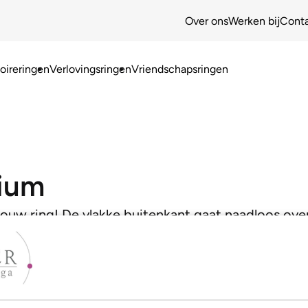
Over ons
Werken bij
Cont
ireringen
Verlovingsringen
Vriendschapsringen
ium
jouw ring! De vlakke buitenkant gaat naadloos ove
oor een heel moderne look!