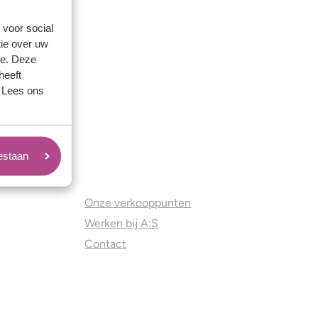
 voor social
ie over uw
se. Deze
heeft
. Lees ons
oestaan
Juweliers & Contact
Onze verkooppunten
Werken bij A:S
Contact