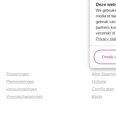
Deze webs
We gebruike
media te bi
gebruik van
partners ku
verstrekt o
Privacy sta
Details 
Ons aanbod
Over o
Trouwringen
Aller Spanni
Memoireringen
Historie
Verlovingsringen
Certificaten
Vriendschapsringen
Blogs