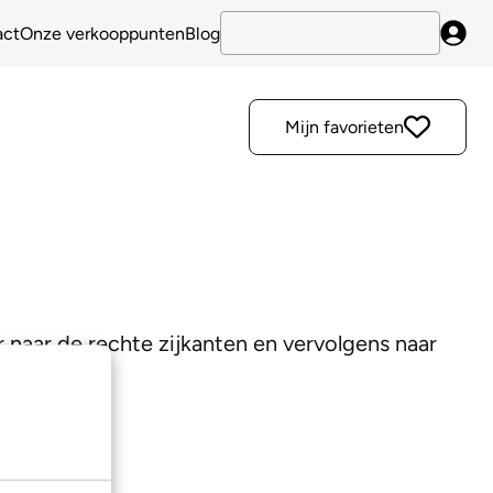
act
Onze verkooppunten
Blog
Inlo
Mijn favorieten
r naar de rechte zijkanten en vervolgens naar