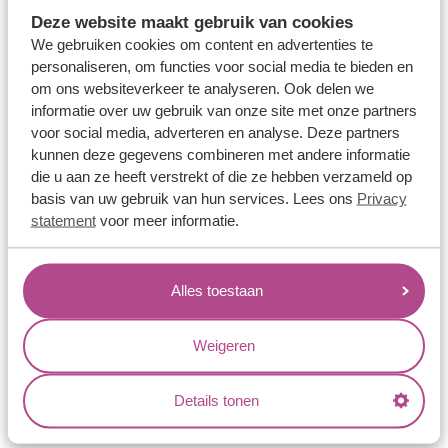
Memoireringen
Deze website maakt gebruik van cookies
Verlovingsringen
We gebruiken cookies om content en advertenties te
personaliseren, om functies voor social media te bieden en
Vriendschapsringen
om ons websiteverkeer te analyseren. Ook delen we
Over ons
informatie over uw gebruik van onze site met onze partners
voor social media, adverteren en analyse. Deze partners
Aller Spanninga
kunnen deze gegevens combineren met andere informatie
die u aan ze heeft verstrekt of die ze hebben verzameld op
Historie
basis van uw gebruik van hun services. Lees ons
Privacy
Certificaten
statement
voor meer informatie.
Blogs
Jouw voordelen
Alles toestaan
Conflictvrije Materialen
Weigeren
Oneindig veel mogelijkheden
Kwaliteit
Details tonen
Juweliers & Contact