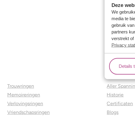
Deze webs
We gebruike
media te bi
gebruik van
partners ku
verstrekt o
Privacy sta
Details 
Ons aanbod
Over o
Trouwringen
Aller Spanni
Memoireringen
Historie
Verlovingsringen
Certificaten
Vriendschapsringen
Blogs