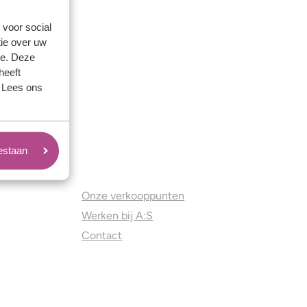
 voor social
ie over uw
se. Deze
heeft
. Lees ons
oestaan
Juweliers & Contact
Onze verkooppunten
Werken bij A:S
Contact