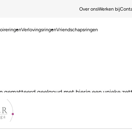
Over ons
Werken bij
Cont
ireringen
Verlovingsringen
Vriendschapsringen
 gematteerd geelgoud met hierin een unieke zett