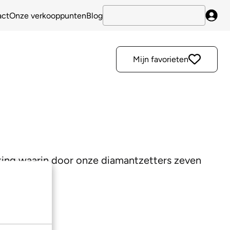
act
Onze verkooppunten
Blog
Inlo
Mijn favorieten
ing waarin door onze diamantzetters zeven