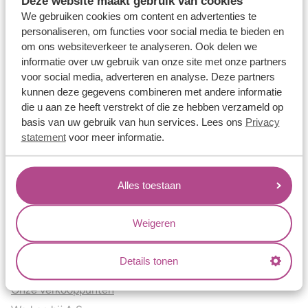
Deze website maakt gebruik van cookies
Verlovingsringen
We gebruiken cookies om content en advertenties te
Vriendschapsringen
personaliseren, om functies voor social media te bieden en
om ons websiteverkeer te analyseren. Ook delen we
Over ons
informatie over uw gebruik van onze site met onze partners
voor social media, adverteren en analyse. Deze partners
Aller Spanninga
kunnen deze gegevens combineren met andere informatie
Historie
die u aan ze heeft verstrekt of die ze hebben verzameld op
Certificaten
basis van uw gebruik van hun services. Lees ons
Privacy
Blogs
statement
voor meer informatie.
Jouw voordelen
Alles toestaan
Conflictvrije Materialen
Oneindig veel mogelijkheden
Weigeren
Kwaliteit
Juweliers & Contact
Details tonen
Onze verkooppunten