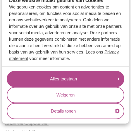
Deze website maakt gebruik van cookies
Verlovingsringen
We gebruiken cookies om content en advertenties te
Vriendschapsringen
personaliseren, om functies voor social media te bieden en
om ons websiteverkeer te analyseren. Ook delen we
Over ons
informatie over uw gebruik van onze site met onze partners
voor social media, adverteren en analyse. Deze partners
Aller Spanninga
kunnen deze gegevens combineren met andere informatie
Historie
die u aan ze heeft verstrekt of die ze hebben verzameld op
Certificaten
basis van uw gebruik van hun services. Lees ons
Privacy
Blogs
statement
voor meer informatie.
Jouw voordelen
Alles toestaan
Conflictvrije Materialen
Oneindig veel mogelijkheden
Weigeren
Kwaliteit
Juweliers & Contact
Details tonen
Onze verkooppunten