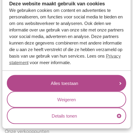
Deze website maakt gebruik van cookies
Verlovingsringen
We gebruiken cookies om content en advertenties te
Vriendschapsringen
personaliseren, om functies voor social media te bieden en
om ons websiteverkeer te analyseren. Ook delen we
Over ons
informatie over uw gebruik van onze site met onze partners
voor social media, adverteren en analyse. Deze partners
Aller Spanninga
kunnen deze gegevens combineren met andere informatie
Historie
die u aan ze heeft verstrekt of die ze hebben verzameld op
basis van uw gebruik van hun services. Lees ons
Privacy
Certificaten
statement
voor meer informatie.
Blogs
Jouw voordelen
Alles toestaan
Conflictvrije Materialen
Oneindig veel mogelijkheden
Weigeren
Kwaliteit
Details tonen
Juweliers & Contact
Onze verkooppunten