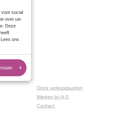
 voor social
ie over uw
se. Deze
heeft
. Lees ons
oestaan
Juweliers & Contact
Onze verkooppunten
Werken bij A:S
Contact