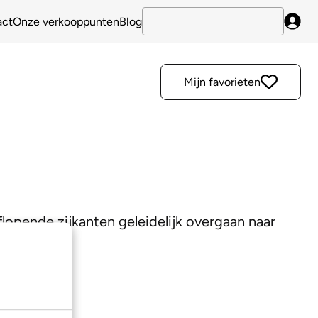
act
Onze verkooppunten
Blog
Inlo
Mijn favorieten
lopende zijkanten geleidelijk overgaan naar