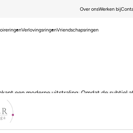
Over ons
Werken bij
Cont
ireringen
Verlovingsringen
Vriendschapsringen
nkant een moderne uitstraling. Omdat de subtiel af
jk draagcomfort!