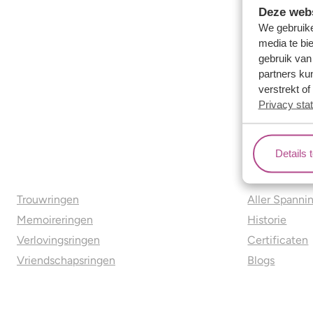
Deze webs
We gebruike
media te bi
gebruik van
partners ku
verstrekt o
Privacy sta
Details 
Ons aanbod
Over o
Trouwringen
Aller Spanni
Memoireringen
Historie
Verlovingsringen
Certificaten
Vriendschapsringen
Blogs