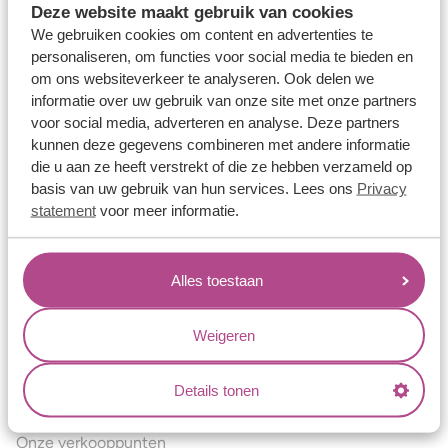
Deze website maakt gebruik van cookies
Verlovingsringen
We gebruiken cookies om content en advertenties te
Vriendschapsringen
personaliseren, om functies voor social media te bieden en
om ons websiteverkeer te analyseren. Ook delen we
Over ons
informatie over uw gebruik van onze site met onze partners
voor social media, adverteren en analyse. Deze partners
Aller Spanninga
kunnen deze gegevens combineren met andere informatie
Historie
die u aan ze heeft verstrekt of die ze hebben verzameld op
basis van uw gebruik van hun services. Lees ons
Privacy
Certificaten
statement
voor meer informatie.
Blogs
Jouw voordelen
Alles toestaan
Conflictvrije Materialen
Oneindig veel mogelijkheden
Weigeren
Kwaliteit
Details tonen
Juweliers & Contact
Onze verkooppunten