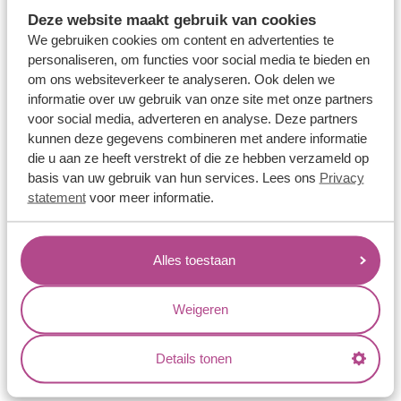
Memoireringen
Deze website maakt gebruik van cookies
Verlovingsringen
We gebruiken cookies om content en advertenties te
personaliseren, om functies voor social media te bieden en
Vriendschapsringen
om ons websiteverkeer te analyseren. Ook delen we
Over ons
informatie over uw gebruik van onze site met onze partners
voor social media, adverteren en analyse. Deze partners
Aller Spanninga
kunnen deze gegevens combineren met andere informatie
die u aan ze heeft verstrekt of die ze hebben verzameld op
Historie
basis van uw gebruik van hun services. Lees ons
Privacy
Certificaten
statement
voor meer informatie.
Blogs
Jouw voordelen
Alles toestaan
Conflictvrije Materialen
Weigeren
Oneindig veel mogelijkheden
Kwaliteit
Details tonen
Juweliers & Contact