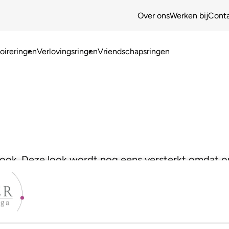
Over ons
Werken bij
Cont
ireringen
Verlovingsringen
Vriendschapsringen
5
e look. Deze look wordt nog eens versterkt omdat
Zo krijg je een waar juweeltje!