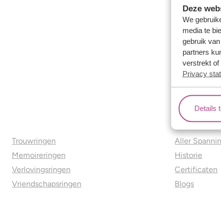
Deze webs
We gebruike
media te bi
gebruik van
partners ku
verstrekt o
Privacy sta
Details 
Ons aanbod
Over o
Trouwringen
Aller Spanni
Memoireringen
Historie
Verlovingsringen
Certificaten
Vriendschapsringen
Blogs