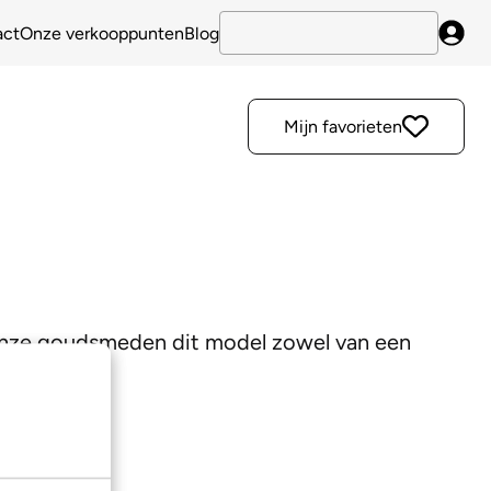
act
Onze verkooppunten
Blog
Inlo
Mijn favorieten
 onze goudsmeden dit model zowel van een