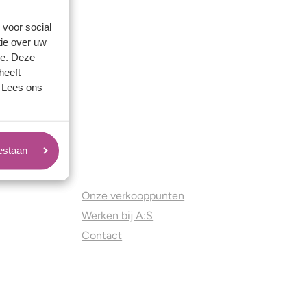
 voor social
ie over uw
se. Deze
heeft
. Lees ons
oestaan
Juweliers & Contact
Onze verkooppunten
Werken bij A:S
Contact