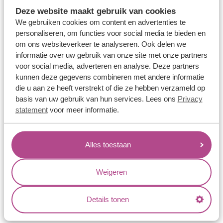
Memoireringen
Deze website maakt gebruik van cookies
Verlovingsringen
We gebruiken cookies om content en advertenties te
personaliseren, om functies voor social media te bieden en
Vriendschapsringen
om ons websiteverkeer te analyseren. Ook delen we
Over ons
informatie over uw gebruik van onze site met onze partners
voor social media, adverteren en analyse. Deze partners
Aller Spanninga
kunnen deze gegevens combineren met andere informatie
die u aan ze heeft verstrekt of die ze hebben verzameld op
Historie
basis van uw gebruik van hun services. Lees ons
Privacy
Certificaten
statement
voor meer informatie.
Blogs
Jouw voordelen
Alles toestaan
Conflictvrije Materialen
Weigeren
Oneindig veel mogelijkheden
Kwaliteit
Details tonen
Juweliers & Contact