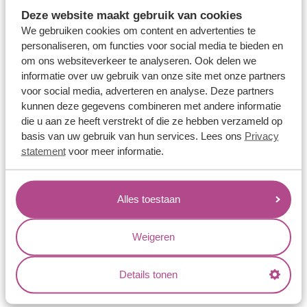
Memoireringen
Deze website maakt gebruik van cookies
Verlovingsringen
We gebruiken cookies om content en advertenties te
personaliseren, om functies voor social media te bieden en
Vriendschapsringen
om ons websiteverkeer te analyseren. Ook delen we
Over ons
informatie over uw gebruik van onze site met onze partners
voor social media, adverteren en analyse. Deze partners
Aller Spanninga
kunnen deze gegevens combineren met andere informatie
die u aan ze heeft verstrekt of die ze hebben verzameld op
Historie
basis van uw gebruik van hun services. Lees ons
Privacy
Certificaten
statement
voor meer informatie.
Blogs
Jouw voordelen
Alles toestaan
Conflictvrije Materialen
Weigeren
Oneindig veel mogelijkheden
Kwaliteit
Details tonen
Juweliers & Contact