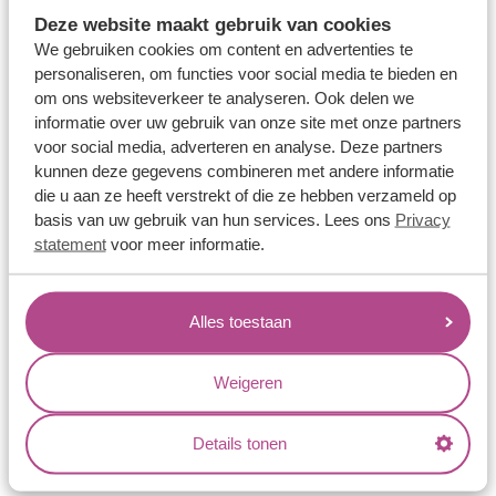
Memoireringen
Deze website maakt gebruik van cookies
Verlovingsringen
We gebruiken cookies om content en advertenties te
personaliseren, om functies voor social media te bieden en
Vriendschapsringen
om ons websiteverkeer te analyseren. Ook delen we
Over ons
informatie over uw gebruik van onze site met onze partners
voor social media, adverteren en analyse. Deze partners
Aller Spanninga
kunnen deze gegevens combineren met andere informatie
die u aan ze heeft verstrekt of die ze hebben verzameld op
Historie
basis van uw gebruik van hun services. Lees ons
Privacy
Certificaten
statement
voor meer informatie.
Blogs
Jouw voordelen
Alles toestaan
Conflictvrije Materialen
Weigeren
Oneindig veel mogelijkheden
Kwaliteit
Details tonen
Juweliers & Contact