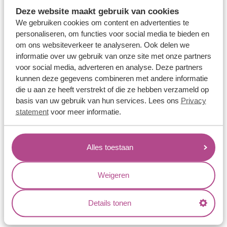
Memoireringen
Deze website maakt gebruik van cookies
Verlovingsringen
We gebruiken cookies om content en advertenties te
personaliseren, om functies voor social media te bieden en
Vriendschapsringen
om ons websiteverkeer te analyseren. Ook delen we
Over ons
informatie over uw gebruik van onze site met onze partners
voor social media, adverteren en analyse. Deze partners
Aller Spanninga
kunnen deze gegevens combineren met andere informatie
die u aan ze heeft verstrekt of die ze hebben verzameld op
Historie
basis van uw gebruik van hun services. Lees ons
Privacy
Certificaten
statement
voor meer informatie.
Blogs
Jouw voordelen
Alles toestaan
Conflictvrije Materialen
Weigeren
Oneindig veel mogelijkheden
Kwaliteit
Details tonen
Juweliers & Contact