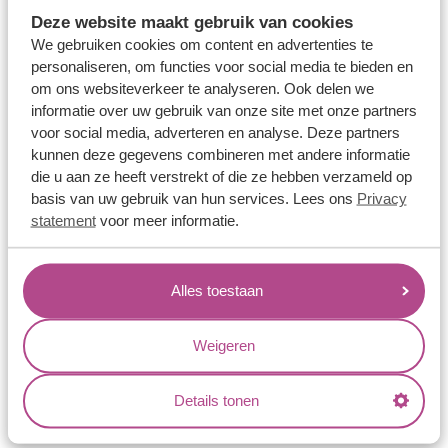
Memoireringen
Deze website maakt gebruik van cookies
Verlovingsringen
We gebruiken cookies om content en advertenties te
personaliseren, om functies voor social media te bieden en
Vriendschapsringen
om ons websiteverkeer te analyseren. Ook delen we
Over ons
informatie over uw gebruik van onze site met onze partners
voor social media, adverteren en analyse. Deze partners
Aller Spanninga
kunnen deze gegevens combineren met andere informatie
die u aan ze heeft verstrekt of die ze hebben verzameld op
Historie
basis van uw gebruik van hun services. Lees ons
Privacy
Certificaten
statement
voor meer informatie.
Blogs
Jouw voordelen
Alles toestaan
Conflictvrije Materialen
Weigeren
Oneindig veel mogelijkheden
Kwaliteit
Details tonen
Juweliers & Contact