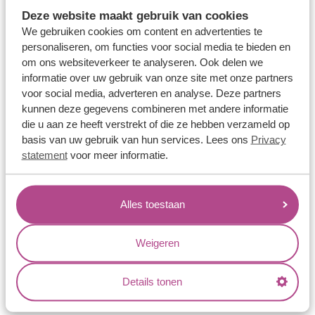
Memoireringen
Deze website maakt gebruik van cookies
Verlovingsringen
We gebruiken cookies om content en advertenties te
personaliseren, om functies voor social media te bieden en
Vriendschapsringen
om ons websiteverkeer te analyseren. Ook delen we
Over ons
informatie over uw gebruik van onze site met onze partners
voor social media, adverteren en analyse. Deze partners
Aller Spanninga
kunnen deze gegevens combineren met andere informatie
die u aan ze heeft verstrekt of die ze hebben verzameld op
Historie
basis van uw gebruik van hun services. Lees ons
Privacy
Certificaten
statement
voor meer informatie.
Blogs
Jouw voordelen
Alles toestaan
Conflictvrije Materialen
Weigeren
Oneindig veel mogelijkheden
Kwaliteit
Details tonen
Juweliers & Contact