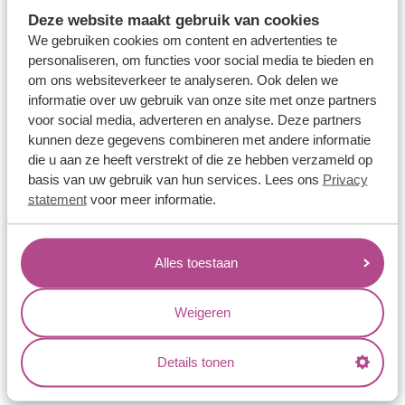
Memoireringen
Deze website maakt gebruik van cookies
Verlovingsringen
We gebruiken cookies om content en advertenties te
personaliseren, om functies voor social media te bieden en
Vriendschapsringen
om ons websiteverkeer te analyseren. Ook delen we
Over ons
informatie over uw gebruik van onze site met onze partners
voor social media, adverteren en analyse. Deze partners
Aller Spanninga
kunnen deze gegevens combineren met andere informatie
die u aan ze heeft verstrekt of die ze hebben verzameld op
Historie
basis van uw gebruik van hun services. Lees ons
Privacy
Certificaten
statement
voor meer informatie.
Blogs
Jouw voordelen
Alles toestaan
Conflictvrije Materialen
Weigeren
Oneindig veel mogelijkheden
Kwaliteit
Details tonen
Juweliers & Contact