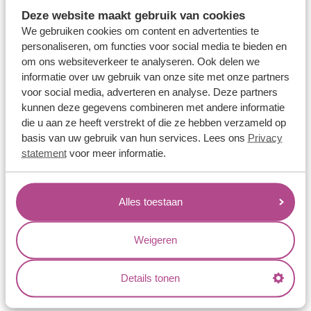
Memoireringen
Deze website maakt gebruik van cookies
Verlovingsringen
We gebruiken cookies om content en advertenties te
personaliseren, om functies voor social media te bieden en
Vriendschapsringen
om ons websiteverkeer te analyseren. Ook delen we
Over ons
informatie over uw gebruik van onze site met onze partners
voor social media, adverteren en analyse. Deze partners
Aller Spanninga
kunnen deze gegevens combineren met andere informatie
die u aan ze heeft verstrekt of die ze hebben verzameld op
Historie
basis van uw gebruik van hun services. Lees ons
Privacy
Certificaten
statement
voor meer informatie.
Blogs
Jouw voordelen
Alles toestaan
Conflictvrije Materialen
Weigeren
Oneindig veel mogelijkheden
Kwaliteit
Details tonen
Juweliers & Contact