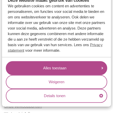
Deze website maakt gebruik van cookies
Verlovingsringen
We gebruiken cookies om content en advertenties te
Vriendschapsringen
personaliseren, om functies voor social media te bieden en
om ons websiteverkeer te analyseren. Ook delen we
Over ons
informatie over uw gebruik van onze site met onze partners
voor social media, adverteren en analyse. Deze partners
Aller Spanninga
kunnen deze gegevens combineren met andere informatie
Historie
die u aan ze heeft verstrekt of die ze hebben verzameld op
Certificaten
basis van uw gebruik van hun services. Lees ons
Privacy
Blogs
statement
voor meer informatie.
Jouw voordelen
Alles toestaan
Conflictvrije Materialen
Oneindig veel mogelijkheden
Weigeren
Kwaliteit
Juweliers & Contact
Details tonen
Onze verkooppunten