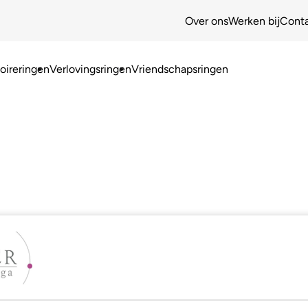
Over ons
Werken bij
Cont
ireringen
Verlovingsringen
Vriendschapsringen