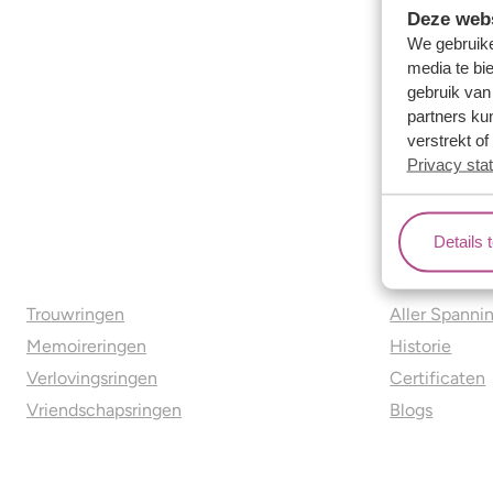
Deze webs
We gebruike
media te bi
gebruik van
partners ku
verstrekt o
Privacy sta
Details 
Ons aanbod
Over o
Trouwringen
Aller Spanni
Memoireringen
Historie
Verlovingsringen
Certificaten
Vriendschapsringen
Blogs