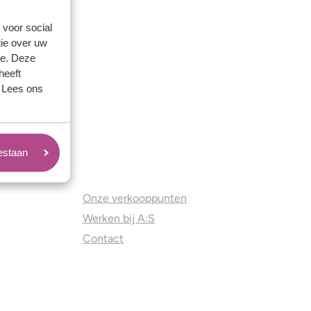
 voor social
ie over uw
se. Deze
heeft
. Lees ons
oestaan
Juweliers & Contact
Onze verkooppunten
Werken bij A:S
Contact