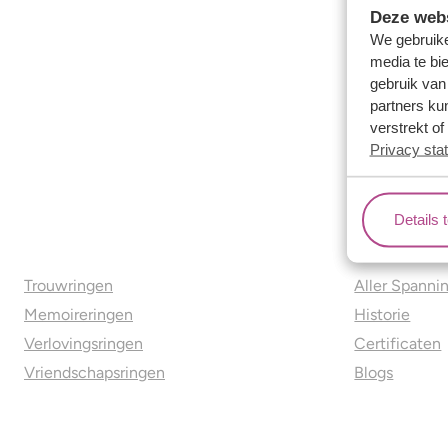
Deze webs
We gebruike
media te bi
gebruik van
partners ku
verstrekt o
Privacy sta
Details 
Ons aanbod
Over o
Trouwringen
Aller Spanni
Memoireringen
Historie
Verlovingsringen
Certificaten
Vriendschapsringen
Blogs