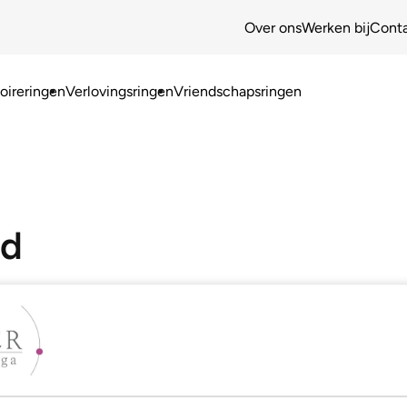
Over ons
Werken bij
Cont
ireringen
Verlovingsringen
Vriendschapsringen
ud