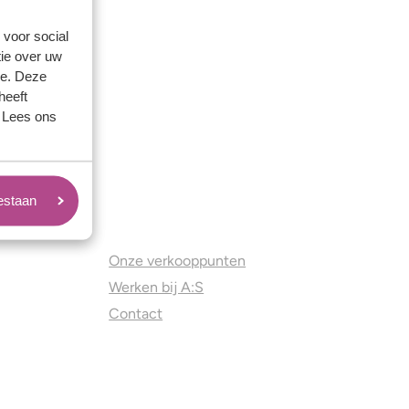
 voor social
ie over uw
se. Deze
heeft
. Lees ons
oestaan
Juweliers & Contact
Onze verkooppunten
Werken bij A:S
Contact