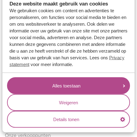
Deze website maakt gebruik van cookies
Verlovingsringen
We gebruiken cookies om content en advertenties te
Vriendschapsringen
personaliseren, om functies voor social media te bieden en
om ons websiteverkeer te analyseren. Ook delen we
Over ons
informatie over uw gebruik van onze site met onze partners
voor social media, adverteren en analyse. Deze partners
Aller Spanninga
kunnen deze gegevens combineren met andere informatie
Historie
die u aan ze heeft verstrekt of die ze hebben verzameld op
basis van uw gebruik van hun services. Lees ons
Privacy
Certificaten
statement
voor meer informatie.
Blogs
Jouw voordelen
Alles toestaan
Conflictvrije Materialen
Oneindig veel mogelijkheden
Weigeren
Kwaliteit
Details tonen
Juweliers & Contact
Onze verkooppunten