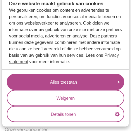
Deze website maakt gebruik van cookies
Verlovingsringen
We gebruiken cookies om content en advertenties te
Vriendschapsringen
personaliseren, om functies voor social media te bieden en
om ons websiteverkeer te analyseren. Ook delen we
Over ons
informatie over uw gebruik van onze site met onze partners
voor social media, adverteren en analyse. Deze partners
Aller Spanninga
kunnen deze gegevens combineren met andere informatie
Historie
die u aan ze heeft verstrekt of die ze hebben verzameld op
basis van uw gebruik van hun services. Lees ons
Privacy
Certificaten
statement
voor meer informatie.
Blogs
Jouw voordelen
Alles toestaan
Conflictvrije Materialen
Oneindig veel mogelijkheden
Weigeren
Kwaliteit
Details tonen
Juweliers & Contact
Onze verkooppunten