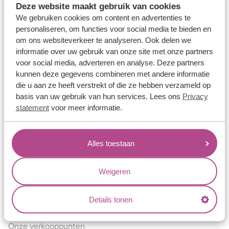
Deze website maakt gebruik van cookies
Verlovingsringen
We gebruiken cookies om content en advertenties te
Vriendschapsringen
personaliseren, om functies voor social media te bieden en
om ons websiteverkeer te analyseren. Ook delen we
Over ons
informatie over uw gebruik van onze site met onze partners
voor social media, adverteren en analyse. Deze partners
Aller Spanninga
kunnen deze gegevens combineren met andere informatie
Historie
die u aan ze heeft verstrekt of die ze hebben verzameld op
basis van uw gebruik van hun services. Lees ons
Privacy
Certificaten
statement
voor meer informatie.
Blogs
Jouw voordelen
Alles toestaan
Conflictvrije Materialen
Oneindig veel mogelijkheden
Weigeren
Kwaliteit
Details tonen
Juweliers & Contact
Onze verkooppunten