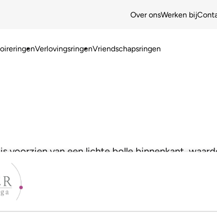
Over ons
Werken bij
Cont
ireringen
Verlovingsringen
Vriendschapsringen
is voorzien van een lichte bolle binnenkant, waard
jouw model!