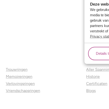
Deze webs
We gebruike
media te bi
gebruik van
partners ku
verstrekt o
Privacy sta
Details 
Ons aanbod
Over o
Trouwringen
Aller Spanni
Memoireringen
Historie
Verlovingsringen
Certificaten
Vriendschapsringen
Blogs