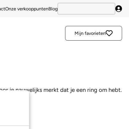
act
Onze verkooppunten
Blog
Inlo
Mijn favorieten
oor je nauwelijks merkt dat je een ring om hebt.