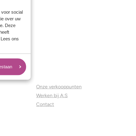
 voor social
ie over uw
se. Deze
heeft
. Lees ons
oestaan
Juweliers & Contact
Onze verkooppunten
Werken bij A:S
Contact