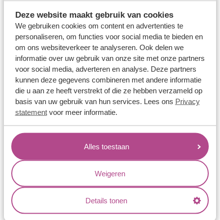
Trouwringen
Memoireringen
Deze website maakt gebruik van cookies
We gebruiken cookies om content en advertenties te
Verlovingsringen
personaliseren, om functies voor social media te bieden en
Vriendschapsringen
om ons websiteverkeer te analyseren. Ook delen we
informatie over uw gebruik van onze site met onze partners
Over ons
voor social media, adverteren en analyse. Deze partners
kunnen deze gegevens combineren met andere informatie
Aller Spanninga
die u aan ze heeft verstrekt of die ze hebben verzameld op
Historie
basis van uw gebruik van hun services. Lees ons
Privacy
Certificaten
statement
voor meer informatie.
Blogs
Jouw voordelen
Alles toestaan
Conflictvrije Materialen
Weigeren
Oneindig veel mogelijkheden
Kwaliteit
Details tonen
Juweliers & Contact