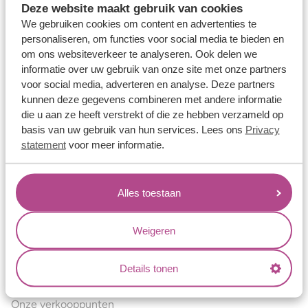
Deze website maakt gebruik van cookies
Verlovingsringen
We gebruiken cookies om content en advertenties te
Vriendschapsringen
personaliseren, om functies voor social media te bieden en
om ons websiteverkeer te analyseren. Ook delen we
Over ons
informatie over uw gebruik van onze site met onze partners
voor social media, adverteren en analyse. Deze partners
Aller Spanninga
kunnen deze gegevens combineren met andere informatie
Historie
die u aan ze heeft verstrekt of die ze hebben verzameld op
basis van uw gebruik van hun services. Lees ons
Privacy
Certificaten
statement
voor meer informatie.
Blogs
Jouw voordelen
Alles toestaan
Conflictvrije Materialen
Oneindig veel mogelijkheden
Weigeren
Kwaliteit
Details tonen
Juweliers & Contact
Onze verkooppunten