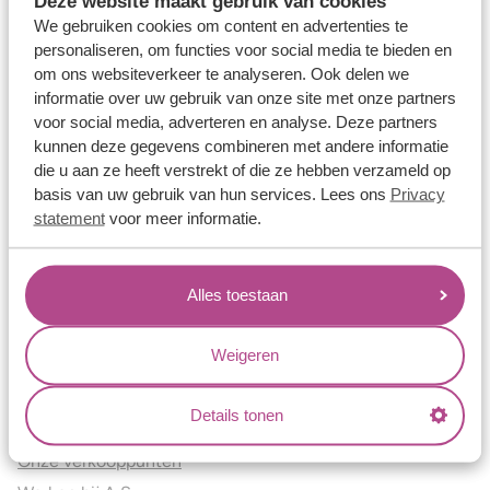
Deze website maakt gebruik van cookies
Verlovingsringen
We gebruiken cookies om content en advertenties te
Vriendschapsringen
personaliseren, om functies voor social media te bieden en
om ons websiteverkeer te analyseren. Ook delen we
Over ons
informatie over uw gebruik van onze site met onze partners
voor social media, adverteren en analyse. Deze partners
Aller Spanninga
kunnen deze gegevens combineren met andere informatie
Historie
die u aan ze heeft verstrekt of die ze hebben verzameld op
Certificaten
basis van uw gebruik van hun services. Lees ons
Privacy
Blogs
statement
voor meer informatie.
Jouw voordelen
Alles toestaan
Conflictvrije Materialen
Oneindig veel mogelijkheden
Weigeren
Kwaliteit
Juweliers & Contact
Details tonen
Onze verkooppunten