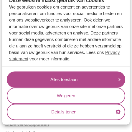
Deze website maakt gebruik van cookies
Verlovingsringen
We gebruiken cookies om content en advertenties te
Vriendschapsringen
personaliseren, om functies voor social media te bieden en
om ons websiteverkeer te analyseren. Ook delen we
Over ons
informatie over uw gebruik van onze site met onze partners
voor social media, adverteren en analyse. Deze partners
Aller Spanninga
kunnen deze gegevens combineren met andere informatie
Historie
die u aan ze heeft verstrekt of die ze hebben verzameld op
Certificaten
basis van uw gebruik van hun services. Lees ons
Privacy
Blogs
statement
voor meer informatie.
Jouw voordelen
Alles toestaan
Conflictvrije Materialen
Oneindig veel mogelijkheden
Weigeren
Kwaliteit
Juweliers & Contact
Details tonen
Onze verkooppunten